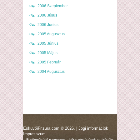
2006 Szeptember
2006 Július
2006 Június
2005 Augusztus
2005 Június
2005 Május
2005 Február
2004 Augusztus
EsküvőiFrizura.com © 2026. |
Jogi információk
|
Impresszum
Együttműködő partnerem, a bőr szépségének szakértője: