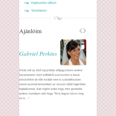
Hajkezelés otthon
Termékeim
Ajánlóim
Gabriel Perkins
A Kati volt az első haj próbás előjegyzésem amikor
hazamentem mert külföldről szerveztem a hazai
esküvőnket de tőle tovább nem is szándékoztam
menni azonnal lemondtam az összes többi hajpróbás
foglalásomat. Kati rögtön tudta hogy mire gondolok
amikor mondtam neki hogy "fel is legyen tűzve meg
ne is ..."