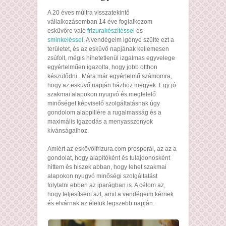
A 20 éves múltra visszatekintő
vállalkozásomban 14 éve foglalkozom
esküvőre való
frizurakészítéssel
és
sminkeléssel
. A vendégeim igénye szülte ezt a
területet, és az esküvő napjának kellemesen
zsúfolt, mégis hihetetlenül izgalmas egyvelege
egyértelműen igazolta, hogy jobb otthon
készülődni.. Mára már egyértelmű számomra,
hogy az esküvő napján házhoz megyek. Egy jó
szakmai alapokon nyugvó és megfelelő
minőséget képviselő szolgáltatásnak úgy
gondolom alappillére a rugalmasság és a
maximális igazodás a menyasszonyok
kívánságaihoz.
Amiért az eskövőifrizura.com prosperál, az az a
gondolat, hogy alapítóként és tulajdonosként
hittem és hiszek abban, hogy lehet szakmai
alapokon nyugvó minőségi szolgáltatást
folytatni ebben az iparágban is. A célom az,
hogy teljesítsem azt, amit a vendégeim kérnek
és elvárnak az életük legszebb napján.