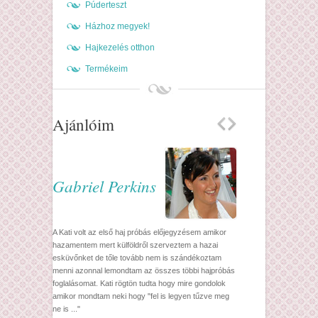
Púderteszt
Házhoz megyek!
Hajkezelés otthon
Termékeim
Ajánlóim
Gabriel Perkins
A Kati volt az első haj próbás előjegyzésem amikor
hazamentem mert külföldről szerveztem a hazai
esküvőnket de tőle tovább nem is szándékoztam
menni azonnal lemondtam az összes többi hajpróbás
foglalásomat. Kati rögtön tudta hogy mire gondolok
amikor mondtam neki hogy "fel is legyen tűzve meg
ne is ..."