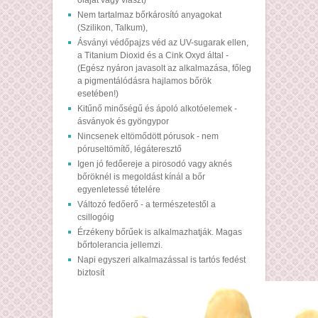
olajat vagy viaszt)
Nem tartalmaz bőrkárosító anyagokat
(Szilikon, Talkum),
Ásványi védőpajzs véd az UV-sugarak ellen,
a Titanium Dioxid és a Cink Oxyd által -
(Egész nyáron javasolt az alkalmazása, főleg
a pigmentálódásra hajlamos bőrök
esetében!)
Kitűnő minőségű és ápoló alkotóelemek -
ásványok és gyöngypor
Nincsenek eltömődött pórusok - nem
póruseltömítő, légáteresztő
Igen jó fedőereje a pirosodó vagy aknés
bőröknél is megoldást kínál a bőr
egyenletessé tételére
Változó fedőerő - a természetestől a
csillogóig
Érzékeny bőrűek is alkalmazhatják. Magas
bőrtolerancia jellemzi.
Napi egyszeri alkalmazással is tartós fedést
biztosít