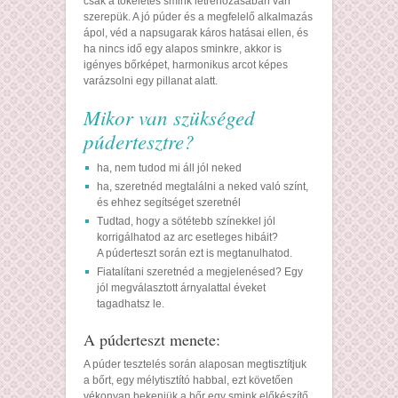
csak a tökéletes smink létrehozásában van
szerepük. A jó púder és a megfelelő alkalmazás
ápol, véd a napsugarak káros hatásai ellen, és
ha nincs idő egy alapos sminkre, akkor is
igényes bőrképet, harmonikus arcot képes
varázsolni egy pillanat alatt.
Mikor van szükséged
púdertesztre?
ha, nem tudod mi áll jól neked
ha, szeretnéd megtalálni a neked való színt,
és ehhez segítséget szeretnél
Tudtad, hogy a sötétebb színekkel jól
korrigálhatod az arc esetleges hibáit?
A púderteszt során ezt is megtanulhatod.
Fiatalítani szeretnéd a megjelenésed? Egy
jól megválasztott árnyalattal éveket
tagadhatsz le.
A púderteszt menete:
A púder tesztelés során alaposan megtisztítjuk
a bőrt, egy mélytisztító habbal, ezt követően
vékonyan bekenjük a bőr egy smink előkészítő