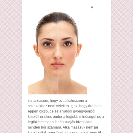
A
választásom, hogy ezt alkalmazom a
sminkekhez nem véletlen. Igaz, hogy ára nem
éppen olcsó, de ez a valódi gyöngyporból
készült értékes púder a legjobb minőséget és a
legtökéletesebb fedést tudják biztosítani
minden bőr számára. Alkalmazásuk nem jár
kockázattal, nem tömíti el a pórusokat, nem ül