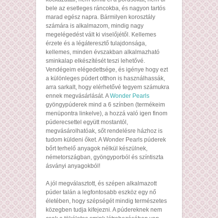
bele az esetleges ráncokba, és nagyon tartós
marad egész napra. Bármilyen korosztály
számára is alkalmazom, mindig nagy
megelégedést vált ki viselőjétől. Kellemes
érzete és a légáteresztő tulajdonsága,
kellemes, minden évszakban alkalmazható
sminkalap elkészítését teszi lehetővé.
Vendégeim elégedettsége, és igénye hogy ezt
a különleges púdert otthon is használhassák,
arra sarkalt, hogy elérhetővé tegyem számukra
ennek megvásárlását. A
Wonder Pearls
gyöngypúderek mind a 6 színben (termékeim
menüpontra linkelve), a hozzá való igen finom
púderecsettel együtt mostantól,
megvásárolhatóak, sőt rendelésre házhoz is
tudom küldeni őket. A Wonder Pearls púderek
bőrt terhelő anyagok nélkül készülnek,
németországban, gyöngyporból és színtiszta
ásványi anyagokból!
A jól megválasztott, és szépen alkalmazott
púder talán a legfontosabb eszköz egy nő
életében, hogy szépségét mindig természetes
közegben tudja kifejezni. A púdereknek nem