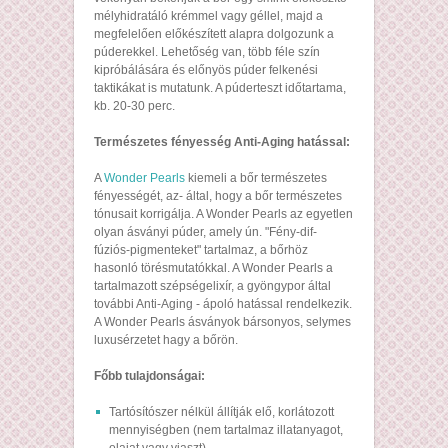
mélyhidratáló krémmel vagy géllel, majd a
megfelelően előkészített alapra dolgozunk a
púderekkel. Lehetőség van, több féle szín
kipróbálására és előnyös púder felkenési
taktikákat is mutatunk. A púderteszt időtartama,
kb. 20-30 perc.
Természetes fényesség Anti-Aging hatással:
A
Wonder Pearls
kiemeli a bőr természetes
fényességét, az- által, hogy a bőr természetes
tónusait korrigálja. A Wonder Pearls az egyetlen
olyan ásványi púder, amely ún. "Fény-dif-
fúziós-pigmenteket" tartalmaz, a bőrhöz
hasonló törésmutatókkal. A Wonder Pearls a
tartalmazott szépségelixír, a gyöngypor által
további Anti-Aging - ápoló hatással rendelkezik.
A Wonder Pearls ásványok bársonyos, selymes
luxusérzetet hagy a bőrön.
Főbb tulajdonságai:
Tartósítószer nélkül állítják elő, korlátozott
mennyiségben (nem tartalmaz illatanyagot,