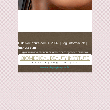
EsküvőiFrizura.com © 2026. |
Jogi információk
|
Impresszum
Együttműködő partnerem, a bőr szépségének szakértője:
www.antiagingkozpont.hu